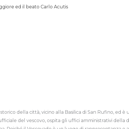
ggiore ed il beato Carlo Acutis
storico della città, vicino alla Basilica di San Rufino, ed è 
fficiale del vescovo, ospita gli uffici amministrativi della
na. Poiché il Vescovado è un luogo di rappresentanza e 